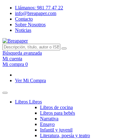
Llámanos: 981 77 47 22
info@breapaper.com
Contacto
Sobre Nosotros
Noticias
Búsqueda avanzada
Mi cuenta
Mi compra
0
Ver Mi Compra
Libros
Libros
Libros de cocina
Libros para bebés
Narrativa
Ensayo
Infantil y juvenil
Literatura, poesía y teatro