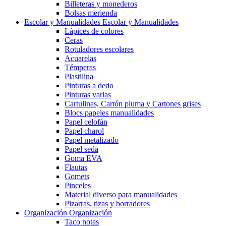
Billeteras y monederos
Bolsas merienda
Escolar y Manualidades
Escolar y Manualidades
Lápices de colores
Ceras
Rotuladores escolares
Acuarelas
Témperas
Plastilina
Pinturas a dedo
Pinturas varias
Cartulinas, Cartón pluma y Cartones grises
Blocs papeles manualidades
Papel celofán
Papel charol
Papel metalizado
Papel seda
Goma EVA
Flautas
Gomets
Pinceles
Material diverso para manualidades
Pizarras, tizas y borradores
Organización
Organización
Taco notas