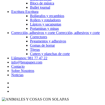
Blocs de música
Bullet journal
Escritura
Escritura
Bolígrafos y recambios
Rollers y rotuladores
Lápices y sacapuntas
Portaminas y minas
Corrección, adhesivos y corte
Corrección, adhesivos y corte
Correctores
Pegamentos y adhesivos
Gomas de borrar
Tijeras
Cutters y planchas de corte
Llámanos: 981 77 47 22
info@breapaper.com
Contacto
Sobre Nosotros
Noticias