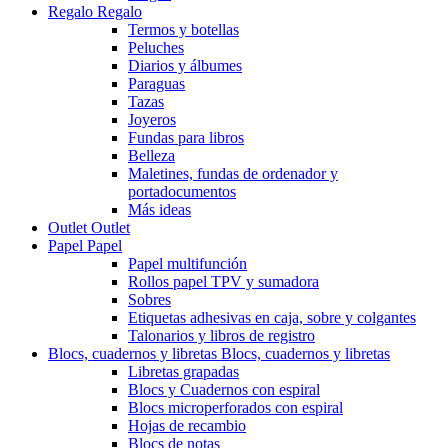
Regalo
Regalo
Termos y botellas
Peluches
Diarios y álbumes
Paraguas
Tazas
Joyeros
Fundas para libros
Belleza
Maletines, fundas de ordenador y
portadocumentos
Más ideas
Outlet
Outlet
Papel
Papel
Papel multifunción
Rollos papel TPV y sumadora
Sobres
Etiquetas adhesivas en caja, sobre y colgantes
Talonarios y libros de registro
Blocs, cuadernos y libretas
Blocs, cuadernos y libretas
Libretas grapadas
Blocs y Cuadernos con espiral
Blocs microperforados con espiral
Hojas de recambio
Blocs de notas