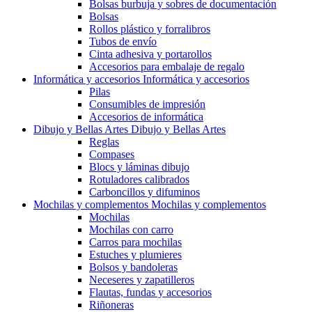
Bolsas burbuja y sobres de documentación
Bolsas
Rollos plástico y forralibros
Tubos de envío
Cinta adhesiva y portarollos
Accesorios para embalaje de regalo
Informática y accesorios
Informática y accesorios
Pilas
Consumibles de impresión
Accesorios de informática
Dibujo y Bellas Artes
Dibujo y Bellas Artes
Reglas
Compases
Blocs y láminas dibujo
Rotuladores calibrados
Carboncillos y difuminos
Mochilas y complementos
Mochilas y complementos
Mochilas
Mochilas con carro
Carros para mochilas
Estuches y plumieres
Bolsos y bandoleras
Neceseres y zapatilleros
Flautas, fundas y accesorios
Riñoneras