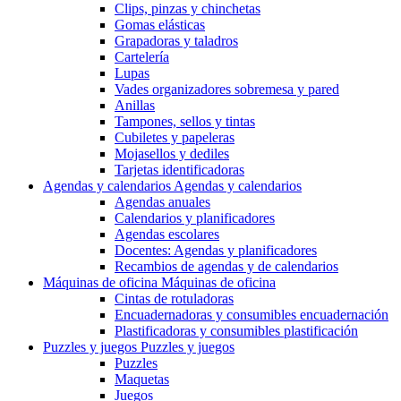
Clips, pinzas y chinchetas
Gomas elásticas
Grapadoras y taladros
Cartelería
Lupas
Vades organizadores sobremesa y pared
Anillas
Tampones, sellos y tintas
Cubiletes y papeleras
Mojasellos y dediles
Tarjetas identificadoras
Agendas y calendarios
Agendas y calendarios
Agendas anuales
Calendarios y planificadores
Agendas escolares
Docentes: Agendas y planificadores
Recambios de agendas y de calendarios
Máquinas de oficina
Máquinas de oficina
Cintas de rotuladoras
Encuadernadoras y consumibles encuadernación
Plastificadoras y consumibles plastificación
Puzzles y juegos
Puzzles y juegos
Puzzles
Maquetas
Juegos