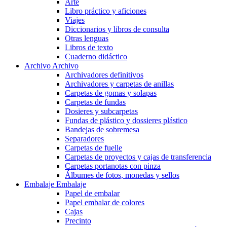
Arte
Libro práctico y aficiones
Viajes
Diccionarios y libros de consulta
Otras lenguas
Libros de texto
Cuaderno didáctico
Archivo
Archivo
Archivadores definitivos
Archivadores y carpetas de anillas
Carpetas de gomas y solapas
Carpetas de fundas
Dosieres y subcarpetas
Fundas de plástico y dossieres plástico
Bandejas de sobremesa
Separadores
Carpetas de fuelle
Carpetas de proyectos y cajas de transferencia
Carpetas portanotas con pinza
Álbumes de fotos, monedas y sellos
Embalaje
Embalaje
Papel de embalar
Papel embalar de colores
Cajas
Precinto