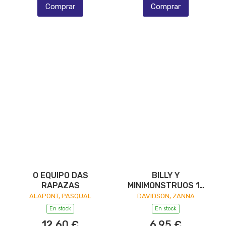
Comprar
Comprar
O EQUIPO DAS
BILLY Y
RAPAZAS
MINIMONSTRUOS 13
MONSTR HOSPITAL
ALAPONT, PASQUAL
DAVIDSON, ZANNA
En stock
En stock
12,60 €
6,95 €