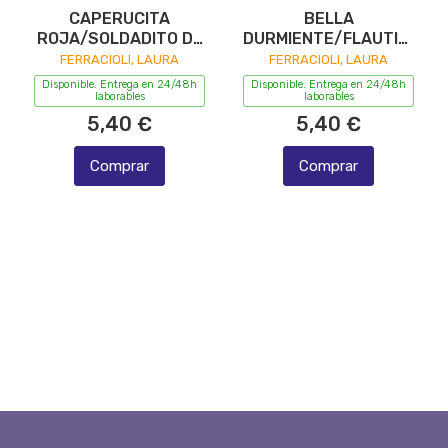
CAPERUCITA
BELLA
ROJA/SOLDADITO DE
DURMIENTE/FLAUTISTA
PLOMO TEATRO DE
DE HAMELIN TEATRO
FERRACIOLI, LAURA
FERRACIOLI, LAURA
LOS TITERES...
DE LOS TITERES..
Disponible. Entrega en 24/48h
Disponible. Entrega en 24/48h
laborables
laborables
5,40 €
5,40 €
Comprar
Comprar