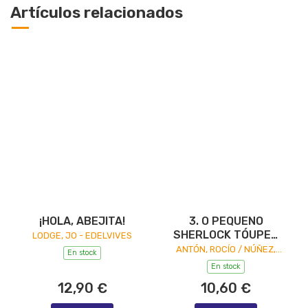
Artículos relacionados
¡HOLA, ABEJITA!
3. O PEQUENO
SHERLOCK TÓUPEZ
LODGE, JO - EDELVIVES
NA GRUTA DOS
ANTÓN, ROCÍO / NÚÑEZ,
En stock
LOLA - TAMBRE -
MORCEGOS
En stock
EDELVIVES
12,90 €
10,60 €