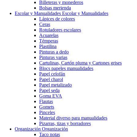
Billeteras y monederos
Bolsas merienda
Escolar y Manualidades
Escolar y Manualidades
Lápices de colores
Ceras
Rotuladores escolares
Acuarelas
Témperas
Plastilina
Pinturas a dedo
Pinturas varias
Cartulinas, Cartón pluma y Cartones grises
Blocs papeles manualidades
Papel celofán
Papel charol
Papel metalizado
Papel seda
Goma EVA
Flautas
Gomets
Pinceles
Material diverso para manualidades
Pizarras, tizas y borradores
Organización
Organización
Taco notas