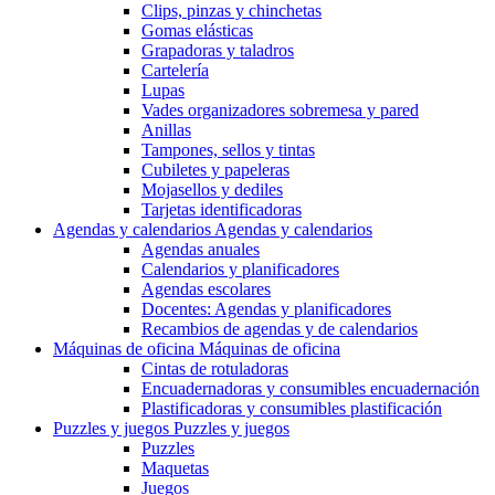
Clips, pinzas y chinchetas
Gomas elásticas
Grapadoras y taladros
Cartelería
Lupas
Vades organizadores sobremesa y pared
Anillas
Tampones, sellos y tintas
Cubiletes y papeleras
Mojasellos y dediles
Tarjetas identificadoras
Agendas y calendarios
Agendas y calendarios
Agendas anuales
Calendarios y planificadores
Agendas escolares
Docentes: Agendas y planificadores
Recambios de agendas y de calendarios
Máquinas de oficina
Máquinas de oficina
Cintas de rotuladoras
Encuadernadoras y consumibles encuadernación
Plastificadoras y consumibles plastificación
Puzzles y juegos
Puzzles y juegos
Puzzles
Maquetas
Juegos