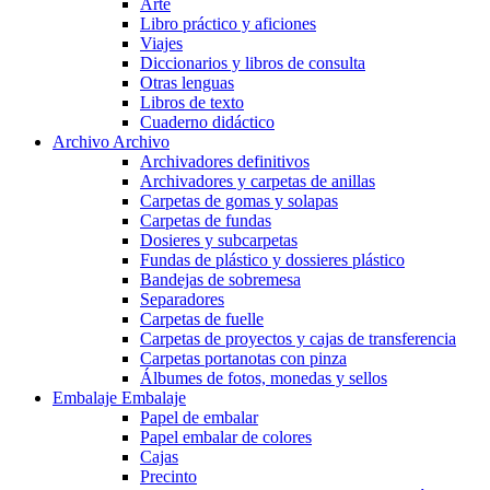
Arte
Libro práctico y aficiones
Viajes
Diccionarios y libros de consulta
Otras lenguas
Libros de texto
Cuaderno didáctico
Archivo
Archivo
Archivadores definitivos
Archivadores y carpetas de anillas
Carpetas de gomas y solapas
Carpetas de fundas
Dosieres y subcarpetas
Fundas de plástico y dossieres plástico
Bandejas de sobremesa
Separadores
Carpetas de fuelle
Carpetas de proyectos y cajas de transferencia
Carpetas portanotas con pinza
Álbumes de fotos, monedas y sellos
Embalaje
Embalaje
Papel de embalar
Papel embalar de colores
Cajas
Precinto