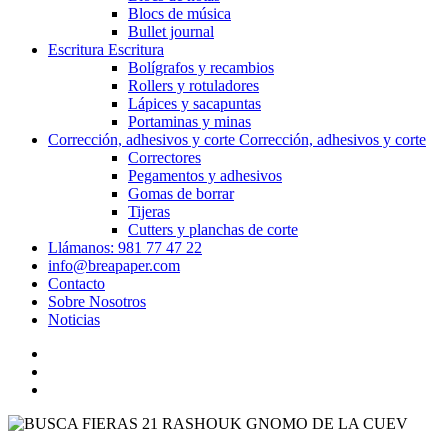
Blocs de música
Bullet journal
Escritura
Escritura
Bolígrafos y recambios
Rollers y rotuladores
Lápices y sacapuntas
Portaminas y minas
Corrección, adhesivos y corte
Corrección, adhesivos y corte
Correctores
Pegamentos y adhesivos
Gomas de borrar
Tijeras
Cutters y planchas de corte
Llámanos: 981 77 47 22
info@breapaper.com
Contacto
Sobre Nosotros
Noticias