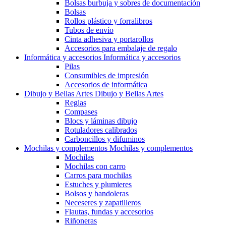
Bolsas burbuja y sobres de documentación
Bolsas
Rollos plástico y forralibros
Tubos de envío
Cinta adhesiva y portarollos
Accesorios para embalaje de regalo
Informática y accesorios
Informática y accesorios
Pilas
Consumibles de impresión
Accesorios de informática
Dibujo y Bellas Artes
Dibujo y Bellas Artes
Reglas
Compases
Blocs y láminas dibujo
Rotuladores calibrados
Carboncillos y difuminos
Mochilas y complementos
Mochilas y complementos
Mochilas
Mochilas con carro
Carros para mochilas
Estuches y plumieres
Bolsos y bandoleras
Neceseres y zapatilleros
Flautas, fundas y accesorios
Riñoneras