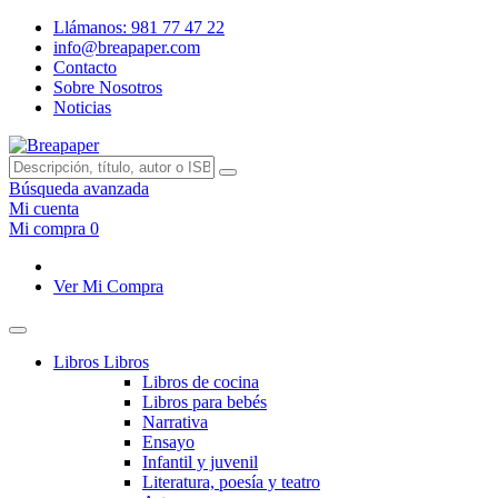
Llámanos: 981 77 47 22
info@breapaper.com
Contacto
Sobre Nosotros
Noticias
Búsqueda avanzada
Mi cuenta
Mi compra
0
Ver Mi Compra
Libros
Libros
Libros de cocina
Libros para bebés
Narrativa
Ensayo
Infantil y juvenil
Literatura, poesía y teatro