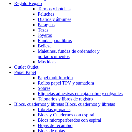
Regalo
Regalo
Termos y botellas
Peluches
Diarios y álbumes
Paraguas
Tazas
Joyeros
Fundas para libros
Belleza
Maletines, fundas de ordenador y
portadocumentos
Más ideas
Outlet
Outlet
Papel
Papel
Papel multifunción
Rollos papel TPV y sumadora
Sobres
Etiquetas adhesivas en caja, sobre y colgantes
Talonarios y libros de registro
Blocs, cuadernos y libretas
Blocs, cuadernos y libretas
Libretas grapadas
Blocs y Cuadernos con espiral
Blocs microperforados con espiral
Hojas de recambio
Blocs de notas