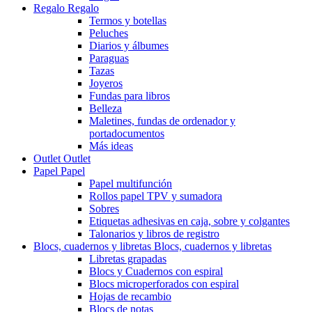
Regalo
Regalo
Termos y botellas
Peluches
Diarios y álbumes
Paraguas
Tazas
Joyeros
Fundas para libros
Belleza
Maletines, fundas de ordenador y
portadocumentos
Más ideas
Outlet
Outlet
Papel
Papel
Papel multifunción
Rollos papel TPV y sumadora
Sobres
Etiquetas adhesivas en caja, sobre y colgantes
Talonarios y libros de registro
Blocs, cuadernos y libretas
Blocs, cuadernos y libretas
Libretas grapadas
Blocs y Cuadernos con espiral
Blocs microperforados con espiral
Hojas de recambio
Blocs de notas