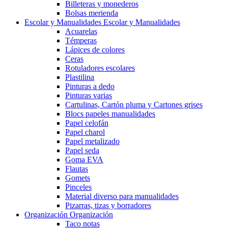
Billeteras y monederos
Bolsas merienda
Escolar y Manualidades
Escolar y Manualidades
Acuarelas
Témperas
Lápices de colores
Ceras
Rotuladores escolares
Plastilina
Pinturas a dedo
Pinturas varias
Cartulinas, Cartón pluma y Cartones grises
Blocs papeles manualidades
Papel celofán
Papel charol
Papel metalizado
Papel seda
Goma EVA
Flautas
Gomets
Pinceles
Material diverso para manualidades
Pizarras, tizas y borradores
Organización
Organización
Taco notas