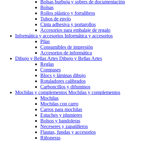
Bolsas burbuja y sobres de documentación
Bolsas
Rollos plástico y forralibros
Tubos de envío
Cinta adhesiva y portarollos
Accesorios para embalaje de regalo
Informática y accesorios
Informática y accesorios
Pilas
Consumibles de impresión
Accesorios de informática
Dibujo y Bellas Artes
Dibujo y Bellas Artes
Reglas
Compases
Blocs y láminas dibujo
Rotuladores calibrados
Carboncillos y difuminos
Mochilas y complementos
Mochilas y complementos
Mochilas
Mochilas con carro
Carros para mochilas
Estuches y plumieres
Bolsos y bandoleras
Neceseres y zapatilleros
Flautas, fundas y accesorios
Riñoneras