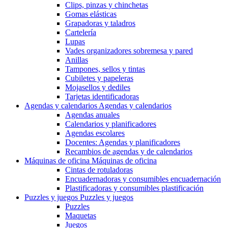
Clips, pinzas y chinchetas
Gomas elásticas
Grapadoras y taladros
Cartelería
Lupas
Vades organizadores sobremesa y pared
Anillas
Tampones, sellos y tintas
Cubiletes y papeleras
Mojasellos y dediles
Tarjetas identificadoras
Agendas y calendarios
Agendas y calendarios
Agendas anuales
Calendarios y planificadores
Agendas escolares
Docentes: Agendas y planificadores
Recambios de agendas y de calendarios
Máquinas de oficina
Máquinas de oficina
Cintas de rotuladoras
Encuadernadoras y consumibles encuadernación
Plastificadoras y consumibles plastificación
Puzzles y juegos
Puzzles y juegos
Puzzles
Maquetas
Juegos