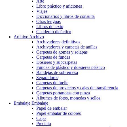
Arte
Libro práctico y aficiones
Viajes
Diccionarios y libros de consulta
Otras lenguas
Libros de texto
Cuaderno didáctico
Archivo
Archivo
Archivadores definitivos
Archivadores y carpetas de anillas
Carpetas de gomas y solapas
Carpetas de fundas
Dosieres y subcarpetas
Fundas de plástico y dossieres plástico
Bandejas de sobremesa
Separadores
Carpetas de fuelle
Carpetas de proyectos y cajas de transferencia
Carpetas portanotas con pinza
Álbumes de fotos, monedas y sellos
Embalaje
Embalaje
Papel de embalar
Papel embalar de colores
Cajas
Precinto