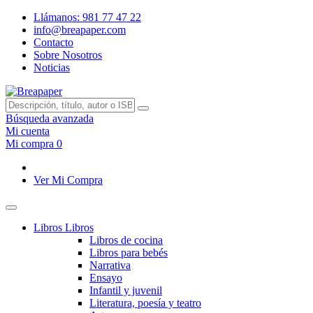
Llámanos: 981 77 47 22
info@breapaper.com
Contacto
Sobre Nosotros
Noticias
Búsqueda avanzada
Mi cuenta
Mi compra
0
Ver Mi Compra
Libros
Libros
Libros de cocina
Libros para bebés
Narrativa
Ensayo
Infantil y juvenil
Literatura, poesía y teatro