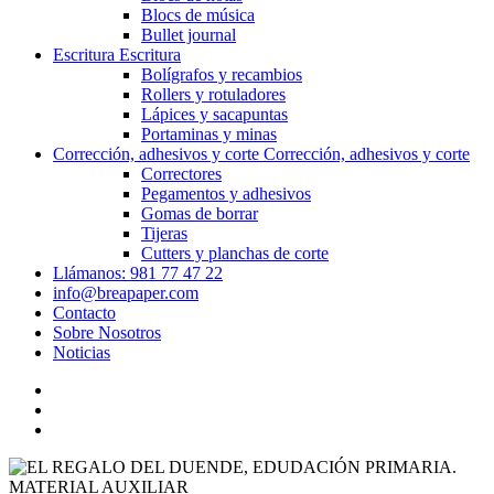
Blocs de música
Bullet journal
Escritura
Escritura
Bolígrafos y recambios
Rollers y rotuladores
Lápices y sacapuntas
Portaminas y minas
Corrección, adhesivos y corte
Corrección, adhesivos y corte
Correctores
Pegamentos y adhesivos
Gomas de borrar
Tijeras
Cutters y planchas de corte
Llámanos: 981 77 47 22
info@breapaper.com
Contacto
Sobre Nosotros
Noticias