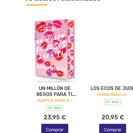
UN MILLÓN DE
LOS ECOS DE JUD
BESOS PARA TI.
JOANA MARCÚS -
MONTENA EDITORIAL
EDICIÓN ESPECIAL
MURPHY, MONICA -
En stock
PLANETA EDICIONES
En stock
23,95 €
20,95 €
Comprar
Comprar