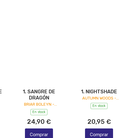
E
1. SANGRE DE
1. NIGHTSHADE
DRAGÓN
AUTUMN WOODS -
EDITORIAL PLANETA -
BRIAR BOLEYN -
En stock
CROOSSBOOKS
PLANETA EDITORIAL
En stock
24,90 €
20,95 €
Comprar
Comprar