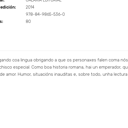
al:
GALAXIA EDITORIAL
edición:
2014
978-84-9865-536-0
s:
80
ogando coa lingua obrigando a que os personaxes falen coma nós
 chisco especial. Como boa historia romana, hai un emperador, q
a de amor. Humor, situacións inauditas e, sobre todo, unha lectura