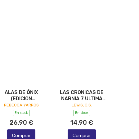
ALAS DE ÓNIX
LAS CRONICAS DE
(EDICION
NARNIA 7 ULTIMA
COLECCIONISTA)
BATALLA
REBECCA YARROS
LEWIS, C.S.
En stock
En stock
26,90 €
14,90 €
Comprar
Comprar