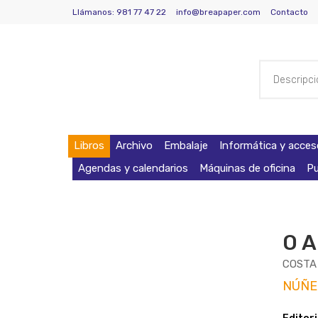
Llámanos: 981 77 47 22
info@breapaper.com
Contacto
Libros
Archivo
Embalaje
Informática y acces
Agendas y calendarios
Máquinas de oficina
Pu
O 
COSTA
NÚÑE