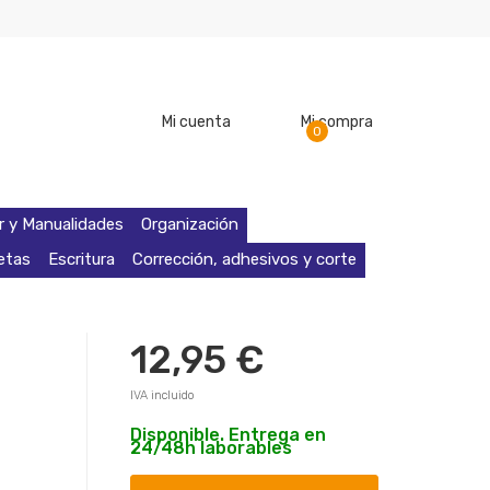
Mi cuenta
Mi compra
0
r y Manualidades
Organización
retas
Escritura
Corrección, adhesivos y corte
12,95 €
IVA incluido
Disponible. Entrega en
24/48h laborables