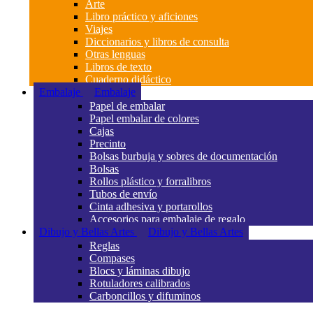
Arte
Libro práctico y aficiones
Viajes
Diccionarios y libros de consulta
Otras lenguas
Libros de texto
Cuaderno didáctico
Embalaje
Embalaje
Papel de embalar
Papel embalar de colores
Cajas
Precinto
Bolsas burbuja y sobres de documentación
Bolsas
Rollos plástico y forralibros
Tubos de envío
Cinta adhesiva y portarollos
Accesorios para embalaje de regalo
Dibujo y Bellas Artes
Dibujo y Bellas Artes
Reglas
Compases
Blocs y láminas dibujo
Rotuladores calibrados
Carboncillos y difuminos