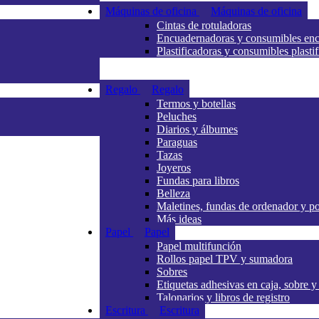
Máquinas de oficina
Máquinas de oficina
Cintas de rotuladoras
Encuadernadoras y consumibles en
Plastificadoras y consumibles plasti
Regalo
Regalo
Termos y botellas
Peluches
Diarios y álbumes
Paraguas
Tazas
Joyeros
Fundas para libros
Belleza
Maletines, fundas de ordenador y 
Más ideas
Papel
Papel
Papel multifunción
Rollos papel TPV y sumadora
Sobres
Etiquetas adhesivas en caja, sobre y
Talonarios y libros de registro
Escritura
Escritura