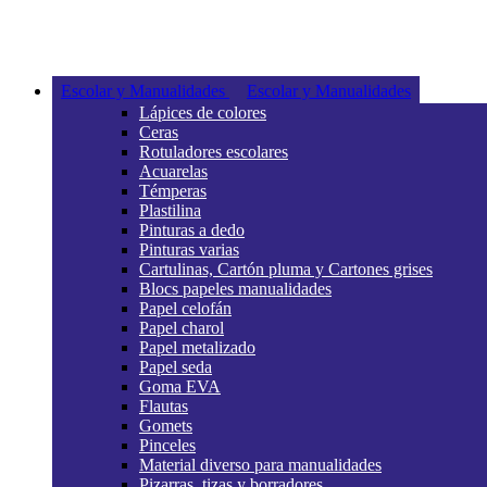
Escolar y Manualidades
Escolar y Manualidades
Lápices de colores
Ceras
Rotuladores escolares
Acuarelas
Témperas
Plastilina
Pinturas a dedo
Pinturas varias
Cartulinas, Cartón pluma y Cartones grises
Blocs papeles manualidades
Papel celofán
Papel charol
Papel metalizado
Papel seda
Goma EVA
Flautas
Gomets
Pinceles
Material diverso para manualidades
Pizarras, tizas y borradores