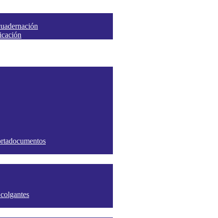
cuadernación
ficación
portadocumentos
 colgantes