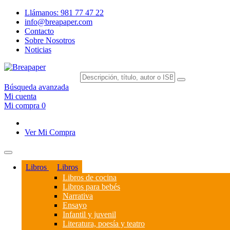
Llámanos: 981 77 47 22
info@breapaper.com
Contacto
Sobre Nosotros
Noticias
Búsqueda avanzada
Mi cuenta
Mi compra
0
Ver Mi Compra
Libros
Libros
Libros de cocina
Libros para bebés
Narrativa
Ensayo
Infantil y juvenil
Literatura, poesía y teatro