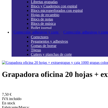
Libretas grapadas
Blocs y Cuadernos con espiral
Blocs microperforados con espiral
Hojas de recambio
Blocs de notas
Blocs de música
Bullet journal
Corrección, adhesivos y corte
Corrección, adhesivos y cort
Correctores
Pegamentos y adhesivos
Gomas de borrar
Tijeras
Cutters y planchas de corte
Grapadora oficina 20 hojas + ex
7,50 €
IVA incluido
En stock
Fabricante/Marca: