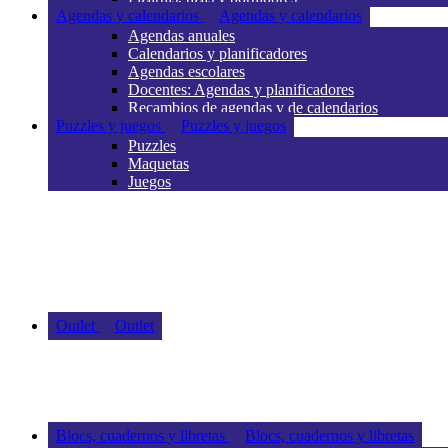
Agendas y calendarios
Agendas y calendarios
Agendas anuales
Calendarios y planificadores
Agendas escolares
Docentes: Agendas y planificadores
Recambios de agendas y de calendarios
Puzzles y juegos
Puzzles y juegos
Puzzles
Maquetas
Juegos
Outlet
Outlet
Blocs, cuadernos y libretas
Blocs, cuadernos y libretas