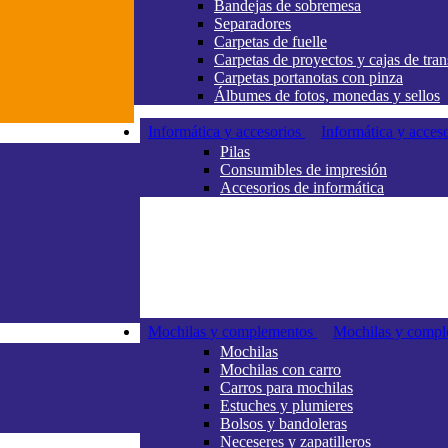
Bandejas de sobremesa
Separadores
Carpetas de fuelle
Carpetas de proyectos y cajas de tran
Carpetas portanotas con pinza
Álbumes de fotos, monedas y sellos
Informática y accesorios
Informática y acces
Pilas
Consumibles de impresión
Accesorios de informática
Mochilas y complementos
Mochilas y compl
Mochilas
Mochilas con carro
Carros para mochilas
Estuches y plumieres
Bolsos y bandoleras
Neceseres y zapatilleros