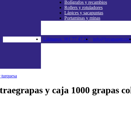
Bolígrafos y recambios
Rollers y rotuladores
Lápices y sacapuntas
Portaminas y minas
e
Llámanos: 981 77 47 22
info@breapaper.co
traegrapas y caja 1000 grapas co