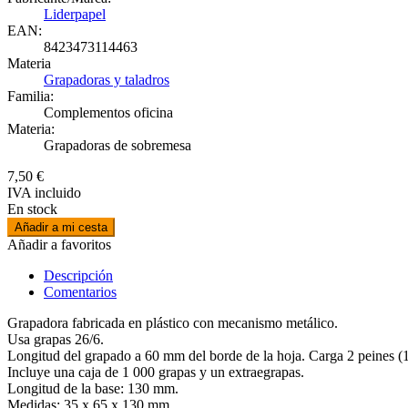
Liderpapel
EAN:
8423473114463
Materia
Grapadoras y taladros
Familia:
Complementos oficina
Materia:
Grapadoras de sobremesa
7,50 €
IVA incluido
En stock
Añadir a mi cesta
Añadir a favoritos
Descripción
Comentarios
Grapadora fabricada en plástico con mecanismo metálico.
Usa grapas 26/6.
Longitud del grapado a 60 mm del borde de la hoja. Carga 2 peines (
Incluye una caja de 1 000 grapas y un extraegrapas.
Longitud de la base: 130 mm.
Medidas: 35 x 65 x 130 mm.