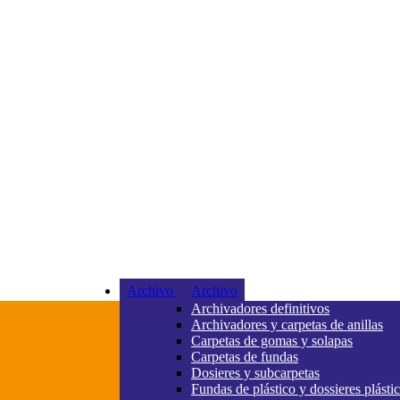
Archivo
Archivo
Archivadores definitivos
Archivadores y carpetas de anillas
Carpetas de gomas y solapas
Carpetas de fundas
Dosieres y subcarpetas
Fundas de plástico y dossieres plásti