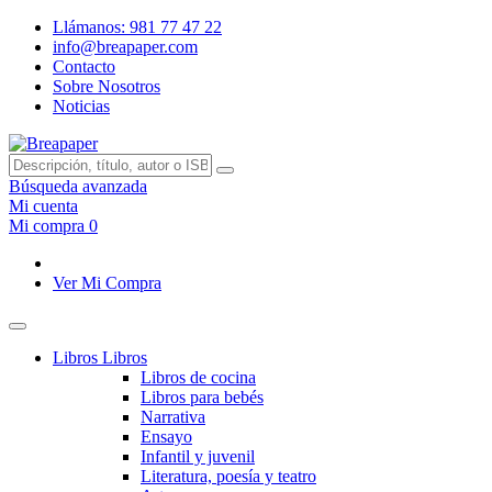
Llámanos: 981 77 47 22
info@breapaper.com
Contacto
Sobre Nosotros
Noticias
Búsqueda avanzada
Mi cuenta
Mi compra
0
Ver Mi Compra
Libros
Libros
Libros de cocina
Libros para bebés
Narrativa
Ensayo
Infantil y juvenil
Literatura, poesía y teatro