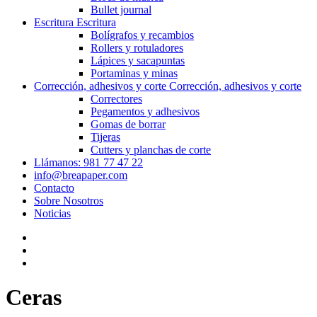
Bullet journal
Escritura
Escritura
Bolígrafos y recambios
Rollers y rotuladores
Lápices y sacapuntas
Portaminas y minas
Corrección, adhesivos y corte
Corrección, adhesivos y corte
Correctores
Pegamentos y adhesivos
Gomas de borrar
Tijeras
Cutters y planchas de corte
Llámanos: 981 77 47 22
info@breapaper.com
Contacto
Sobre Nosotros
Noticias
Ceras