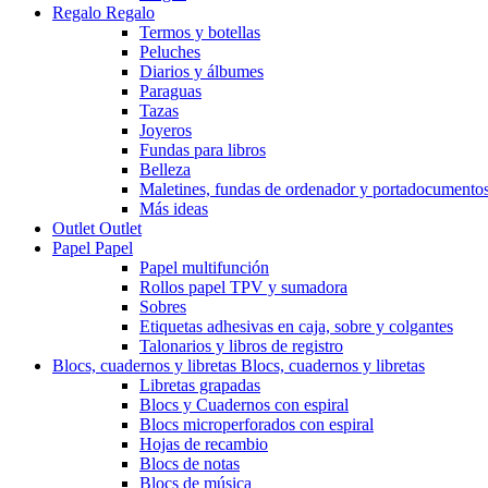
Regalo
Regalo
Termos y botellas
Peluches
Diarios y álbumes
Paraguas
Tazas
Joyeros
Fundas para libros
Belleza
Maletines, fundas de ordenador y portadocumento
Más ideas
Outlet
Outlet
Papel
Papel
Papel multifunción
Rollos papel TPV y sumadora
Sobres
Etiquetas adhesivas en caja, sobre y colgantes
Talonarios y libros de registro
Blocs, cuadernos y libretas
Blocs, cuadernos y libretas
Libretas grapadas
Blocs y Cuadernos con espiral
Blocs microperforados con espiral
Hojas de recambio
Blocs de notas
Blocs de música