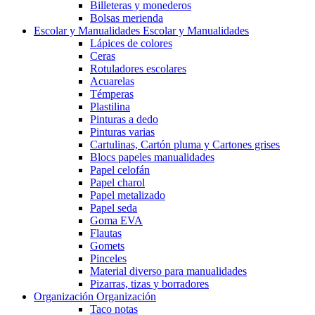
Billeteras y monederos
Bolsas merienda
Escolar y Manualidades
Escolar y Manualidades
Lápices de colores
Ceras
Rotuladores escolares
Acuarelas
Témperas
Plastilina
Pinturas a dedo
Pinturas varias
Cartulinas, Cartón pluma y Cartones grises
Blocs papeles manualidades
Papel celofán
Papel charol
Papel metalizado
Papel seda
Goma EVA
Flautas
Gomets
Pinceles
Material diverso para manualidades
Pizarras, tizas y borradores
Organización
Organización
Taco notas