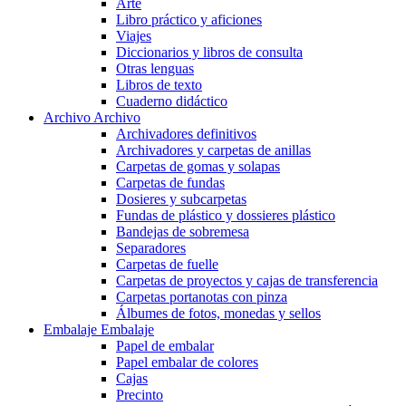
Arte
Libro práctico y aficiones
Viajes
Diccionarios y libros de consulta
Otras lenguas
Libros de texto
Cuaderno didáctico
Archivo
Archivo
Archivadores definitivos
Archivadores y carpetas de anillas
Carpetas de gomas y solapas
Carpetas de fundas
Dosieres y subcarpetas
Fundas de plástico y dossieres plástico
Bandejas de sobremesa
Separadores
Carpetas de fuelle
Carpetas de proyectos y cajas de transferencia
Carpetas portanotas con pinza
Álbumes de fotos, monedas y sellos
Embalaje
Embalaje
Papel de embalar
Papel embalar de colores
Cajas
Precinto