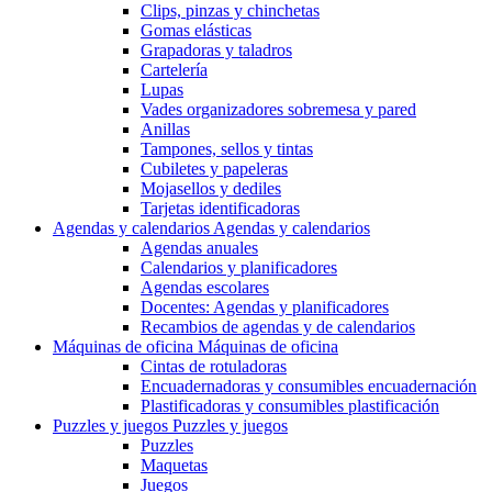
Clips, pinzas y chinchetas
Gomas elásticas
Grapadoras y taladros
Cartelería
Lupas
Vades organizadores sobremesa y pared
Anillas
Tampones, sellos y tintas
Cubiletes y papeleras
Mojasellos y dediles
Tarjetas identificadoras
Agendas y calendarios
Agendas y calendarios
Agendas anuales
Calendarios y planificadores
Agendas escolares
Docentes: Agendas y planificadores
Recambios de agendas y de calendarios
Máquinas de oficina
Máquinas de oficina
Cintas de rotuladoras
Encuadernadoras y consumibles encuadernación
Plastificadoras y consumibles plastificación
Puzzles y juegos
Puzzles y juegos
Puzzles
Maquetas
Juegos