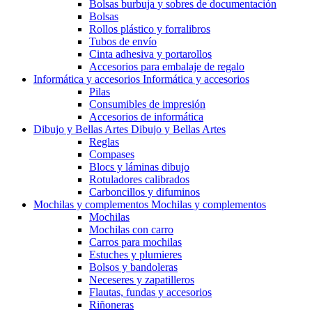
Bolsas burbuja y sobres de documentación
Bolsas
Rollos plástico y forralibros
Tubos de envío
Cinta adhesiva y portarollos
Accesorios para embalaje de regalo
Informática y accesorios
Informática y accesorios
Pilas
Consumibles de impresión
Accesorios de informática
Dibujo y Bellas Artes
Dibujo y Bellas Artes
Reglas
Compases
Blocs y láminas dibujo
Rotuladores calibrados
Carboncillos y difuminos
Mochilas y complementos
Mochilas y complementos
Mochilas
Mochilas con carro
Carros para mochilas
Estuches y plumieres
Bolsos y bandoleras
Neceseres y zapatilleros
Flautas, fundas y accesorios
Riñoneras