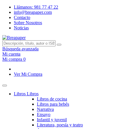
Llámanos: 981 77 47 22
info@breapaper.com
Contacto
Sobre Nosotros
Noticias
Búsqueda avanzada
Mi cuenta
Mi compra
0
Ver Mi Compra
Libros
Libros
Libros de cocina
Libros para bebés
Narrativa
Ensayo
Infantil y juvenil
Literatura, poesía y teatro