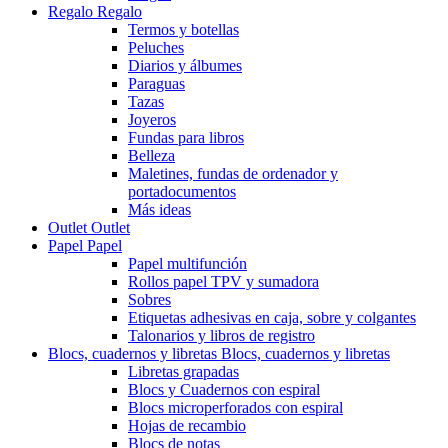
Regalo
Regalo
Termos y botellas
Peluches
Diarios y álbumes
Paraguas
Tazas
Joyeros
Fundas para libros
Belleza
Maletines, fundas de ordenador y
portadocumentos
Más ideas
Outlet
Outlet
Papel
Papel
Papel multifunción
Rollos papel TPV y sumadora
Sobres
Etiquetas adhesivas en caja, sobre y colgantes
Talonarios y libros de registro
Blocs, cuadernos y libretas
Blocs, cuadernos y libretas
Libretas grapadas
Blocs y Cuadernos con espiral
Blocs microperforados con espiral
Hojas de recambio
Blocs de notas