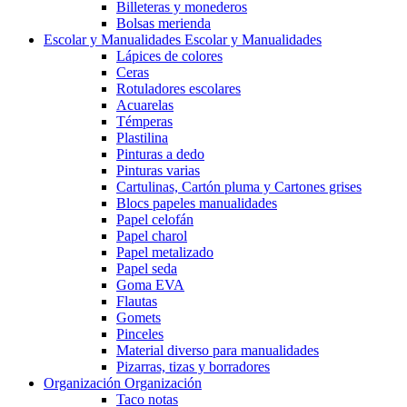
Billeteras y monederos
Bolsas merienda
Escolar y Manualidades
Escolar y Manualidades
Lápices de colores
Ceras
Rotuladores escolares
Acuarelas
Témperas
Plastilina
Pinturas a dedo
Pinturas varias
Cartulinas, Cartón pluma y Cartones grises
Blocs papeles manualidades
Papel celofán
Papel charol
Papel metalizado
Papel seda
Goma EVA
Flautas
Gomets
Pinceles
Material diverso para manualidades
Pizarras, tizas y borradores
Organización
Organización
Taco notas