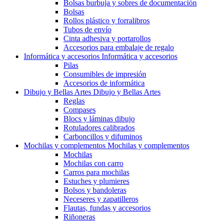
Bolsas burbuja y sobres de documentación
Bolsas
Rollos plástico y forralibros
Tubos de envío
Cinta adhesiva y portarollos
Accesorios para embalaje de regalo
Informática y accesorios
Informática y accesorios
Pilas
Consumibles de impresión
Accesorios de informática
Dibujo y Bellas Artes
Dibujo y Bellas Artes
Reglas
Compases
Blocs y láminas dibujo
Rotuladores calibrados
Carboncillos y difuminos
Mochilas y complementos
Mochilas y complementos
Mochilas
Mochilas con carro
Carros para mochilas
Estuches y plumieres
Bolsos y bandoleras
Neceseres y zapatilleros
Flautas, fundas y accesorios
Riñoneras