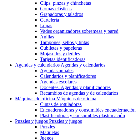
Clips, pinzas y chinchetas
Gomas elásticas
Grapadoras y taladros
Cartelería
Lupas
Vades organizadores sobremesa y pared
Anillas
Tampones, sellos y tintas
Cubiletes y papeleras
Mojasellos y dediles
Tarjetas identificadoras
Agendas y calendarios
Agendas y calendarios
Agendas anuales
Calendarios y planificadores
Agendas escolares
Docentes: Agendas y planificadores
Recambios de agendas y de calendarios
Máquinas de oficina
Máquinas de oficina
Cintas de rotuladoras
Encuadernadoras y consumibles encuadernación
Plastificadoras y consumibles plastificación
Puzzles y juegos
Puzzles y juegos
Puzzles
Maquetas
Juegos