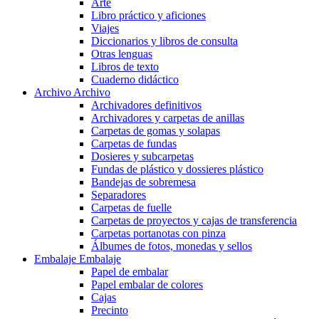
Arte
Libro práctico y aficiones
Viajes
Diccionarios y libros de consulta
Otras lenguas
Libros de texto
Cuaderno didáctico
Archivo
Archivo
Archivadores definitivos
Archivadores y carpetas de anillas
Carpetas de gomas y solapas
Carpetas de fundas
Dosieres y subcarpetas
Fundas de plástico y dossieres plástico
Bandejas de sobremesa
Separadores
Carpetas de fuelle
Carpetas de proyectos y cajas de transferencia
Carpetas portanotas con pinza
Álbumes de fotos, monedas y sellos
Embalaje
Embalaje
Papel de embalar
Papel embalar de colores
Cajas
Precinto