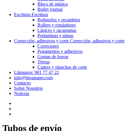
Blocs de música
Bullet journal
Escritura
Escritura
Bolígrafos y recambios
Rollers y rotuladores
Lápices y sacapuntas
Portaminas y minas
Corrección, adhesivos y corte
Corrección, adhesivos y corte
Correctores
Pegamentos y adhesivos
Gomas de borrar
Tijeras
Cutters y planchas de corte
Llámanos: 981 77 47 22
info@breapaper.com
Contacto
Sobre Nosotros
Noticias
Tubos de envío